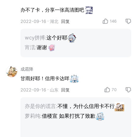
办不了卡，分享一张高清图吧
146
2022-09-16
湖北
回复
wcy拼搏:
这个好耶
宵澐:
谢谢
成霜降
甘雨好耶！信用卡达咩
70
2022-09-16
山东
回复
亦是你的谎言:
不懂，为什么信用卡不行
萝莉纯:
借楼宣 如果打扰了致歉