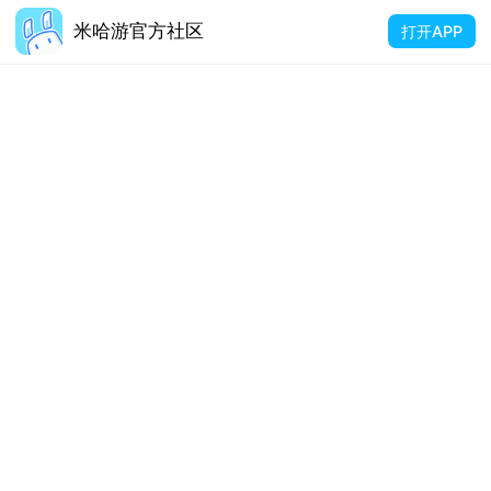
米哈游官方社区
打开APP